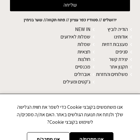
שליחה
ירושלים // סטודיו כפר עציון // פתח תקווה// שער בנימין
הודיה לוביץ
NEW IN
אודותינו
שמלות לאירועים
מעצבות דתיות
שמלות
סניפים
חצאיות
יצירת קשר
חולצות
תקנון אתר
מכנסיים
משלוחים והחזרות
אוברולים
ג'קטים ומעילים
SALE
צעיפים
אנו משתמשים בקובצי Cookie כדי לשפר את חווית הגלישה
טייצים
שלך ולנתח את תנועת הגולשים באתר. האם את/ה מסכים/ה
נעליים
לשימוש בקובצי Cookie?
סוודרים
אני מסכים/ה
אני מסרב/ת