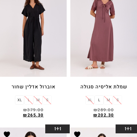
שמלת אליסיה סגולה
אוברול אדלין שחור
XL
L
M
S
XL
L
M
S
₪
379.00
₪
289.00
₪
265.30
₪
202.30
בחר אפשרויות
בחר אפשרויות
1+1
1+1