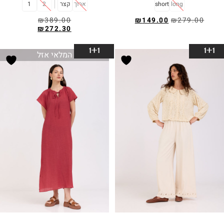
long
short
ארוך
קצר
2
1
₪
389.00
₪
149.00
₪
279.00
₪
272.30
בחר אפשרויות
בחר אפשרויות
1+1
1+1
המלאי אזל