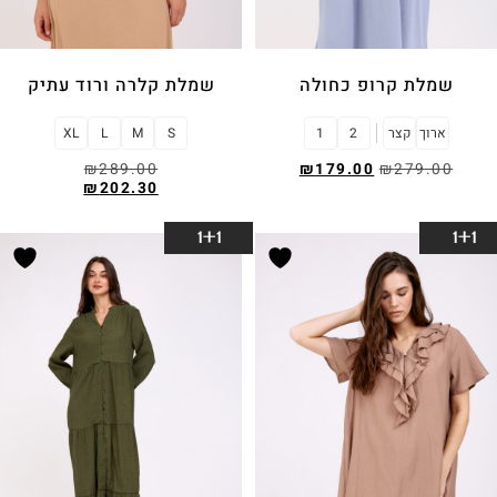
שמלת קרופ כחולה
שמלת קלרה ורוד עתיק
ארוך
קצר
2
1
S
M
L
XL
₪
289.00
₪
179.00
₪
279.00
₪
202.30
בחר אפשרויות
בחר אפשרויות
1+1
1+1