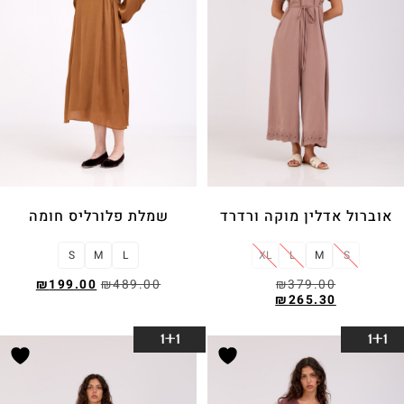
אוברול אדלין מוקה ורדרד
שמלת פלורליס חומה
S
M
L
XL
L
M
S
₪
199.00
₪
489.00
₪
379.00
₪
265.30
בחר אפשרויות
בחר אפשרויות
1+1
1+1