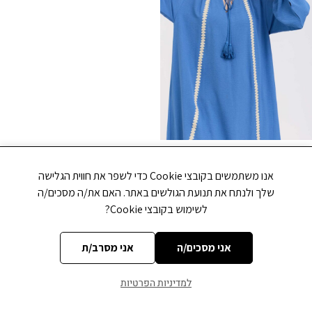
שמלת קלאוד כחולה
אנו משתמשים בקובצי Cookie כדי לשפר את חווית הגלישה
שלך ולנתח את תנועת הגולשים באתר. האם את/ה מסכים/ה
S
M
L
לשימוש בקובצי Cookie?
₪
199.00
₪
329.00
בחר אפשרויות
אני מסכים/ה
אני מסרב/ת
למדיניות הפרטיות
הירשמי לניוזלטר
שם