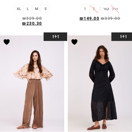
ארוך
קצר
2
1
S
M
L
XL
₪
329.00
₪
149.00
₪
339.00
₪
230.30
בחר אפשרויות
בחר אפשרויות
1+1
1+1