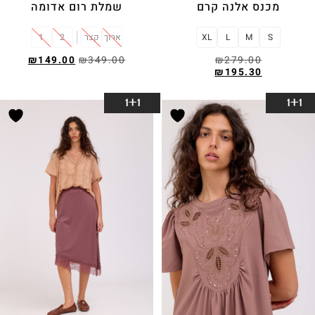
מכנס אלנה קרם
שמלת רום אדומה
S
M
L
XL
ארוך
קצר
2
1
₪
149.00
₪
349.00
₪
279.00
₪
195.30
בחר אפשרויות
בחר אפשרויות
1+1
1+1