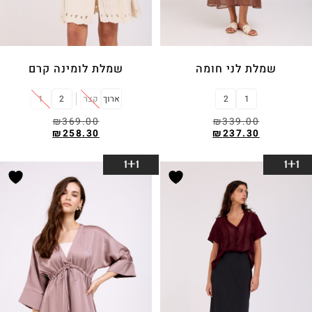
שמלת לני חומה
שמלת לומינה קרם
1
2
ארוך
קצר
2
1
₪
369.00
₪
339.00
₪
258.30
₪
237.30
בחר אפשרויות
בחר אפשרויות
1+1
1+1