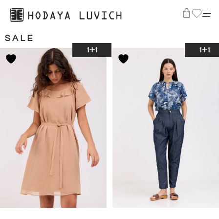
SALE
1+1
1+1