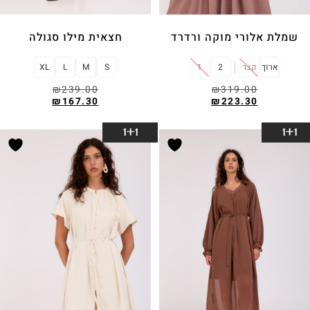
שמלת אלורי מוקה ורדרד
חצאית מילו סגולה
ארוך
קצר
2
1
S
M
L
XL
₪
239.00
₪
319.00
₪
167.30
₪
223.30
בחר אפשרויות
בחר אפשרויות
1+1
1+1