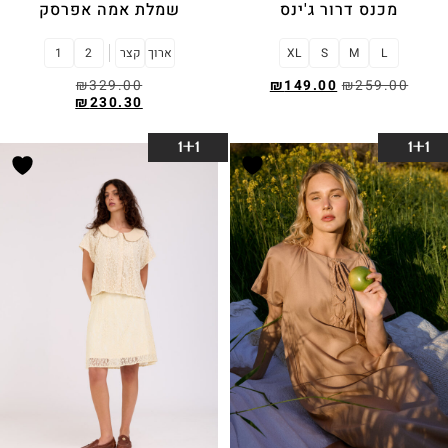
מכנס דרור ג'ינס
שמלת אמה אפרסק
L
M
S
XL
ארוך
קצר
2
1
₪
329.00
₪
149.00
₪
259.00
₪
230.30
בחר אפשרויות
בחר אפשרויות
1+1
1+1