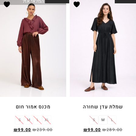
המלאי אזל
שמלת עדן שחורה
מכנס אמור חום
S
M
L
XL
S
M
L
₪
99.00
₪
239.00
₪
99.00
₪
289.00