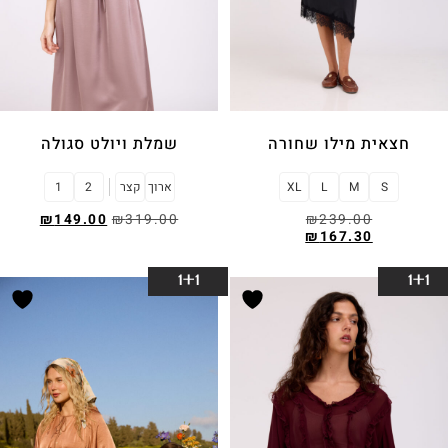
חצאית מילו שחורה
שמלת ויולט סגולה
S
M
L
XL
ארוך
קצר
2
1
₪
149.00
₪
319.00
₪
239.00
₪
167.30
בחר אפשרויות
בחר אפשרויות
1+1
1+1