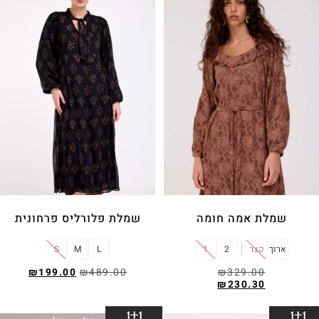
שמלת אמה חומה
שמלת פלורליס פרחונית
ארוך
קצר
2
1
L
M
S
₪
199.00
₪
489.00
₪
329.00
₪
230.30
בחר אפשרויות
בחר אפשרויות
1+1
1+1