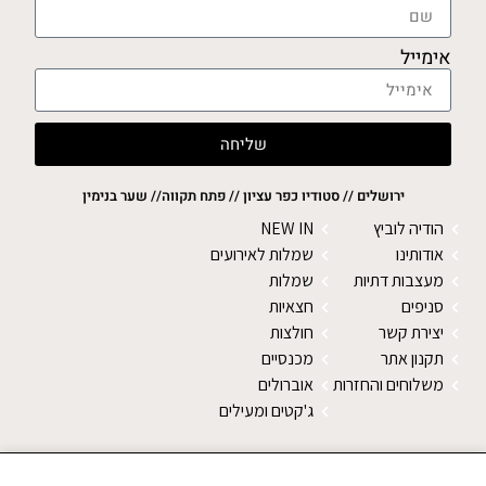
אימייל
שליחה
ירושלים // סטודיו כפר עציון // פתח תקווה// שער בנימין
הודיה לוביץ
NEW IN
אודותינו
שמלות לאירועים
מעצבות דתיות
שמלות
סניפים
חצאיות
יצירת קשר
חולצות
תקנון אתר
מכנסיים
משלוחים והחזרות
אוברולים
ג'קטים ומעילים
SALE
צעיפים