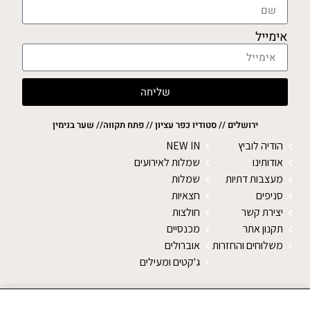
אימייל
שליחה
ירושלים // סטודיו כפר עציון // פתח תקווה// שער בנימין
הודיה לוביץ
NEW IN
אודותינו
שמלות לאירועים
מעצבות דתיות
שמלות
סניפים
חצאיות
יצירת קשר
חולצות
תקנון אתר
מכנסיים
משלוחים והחזרות
אוברולים
ג'קטים ומעילים
SALE
צעיפים