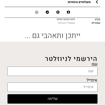
משלוחים והחזרות
מק"ט
9996100051459
קטגוריות
אקססוריז
,
צעיפים
ייתכן ותאהבי גם ...
הירשמי לניוזלטר
שם
אימייל
שליחה