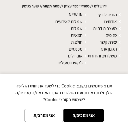
ירושלים // סטודיו כפר עציון // פתח תקווה// שער בנימין
הודיה לוביץ
NEW IN
אודותינו
שמלות לאירועים
מעצבות דתיות
שמלות
סניפים
חצאיות
יצירת קשר
חולצות
תקנון אתר
מכנסיים
משלוחים והחזרות
אוברולים
ג'קטים ומעילים
SALE
צעיפים
אנו משתמשים בקובצי Cookie כדי לשפר את חווית הגלישה
טייצים
שלך ולנתח את תנועת הגולשים באתר. האם את/ה מסכים/ה
נעליים
לשימוש בקובצי Cookie?
סוודרים
אני מסכים/ה
אני מסרב/ת