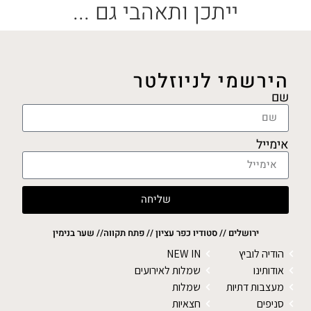
ייתכן ותאהבי גם ...
הירשמי לניוזלטר
שם
אימייל
שליחה
ירושלים // סטודיו כפר עציון // פתח תקווה// שער בנימין
הודיה לוביץ
NEW IN
אודותינו
שמלות לאירועים
מעצבות דתיות
שמלות
סניפים
חצאיות