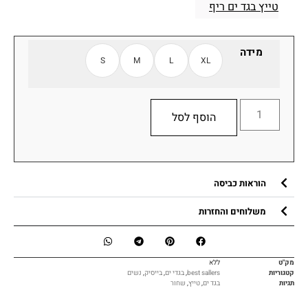
טייץ בגד ים ריף
מידה
S
M
L
XL
הוסף לסל
הוראות כביסה
משלוחים והחזרות
מק"ט
ללא
קטגוריות
best sallers
,
בגדי ים
,
בייסיק
,
נשים
תגיות
בגד ים
,
טייץ
,
שחור