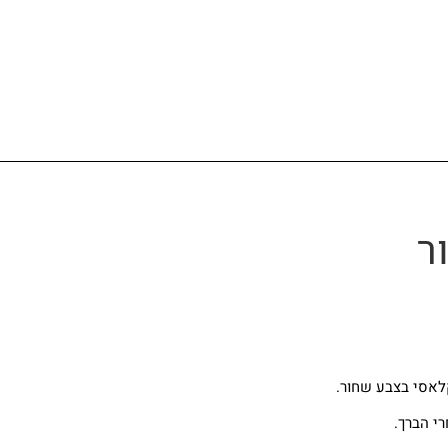
ר
קלאסי בצבע שחור.
י הברך.