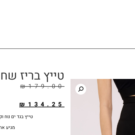
טייץ בריז שחו
₪
179.00
₪
134.25
טייץ בגד ים נוח ו
מגיע אחר