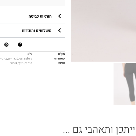
הוראות כביסה
משלוחים והחזרות
מק"ט
ללא
קטגוריות
best sallers
,
בגדי ים
,
בייסיק
תגיות
בגד ים
,
טייץ
,
שחור
ייתכן ותאהבי גם ...