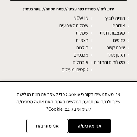
ירושלים // סטודיו כפר עציון // פתח תקווה// שער בנימין
הודיה לוביץ
NEW IN
אודותינו
שמלות לאירועים
מעצבות דתיות
שמלות
סניפים
חצאיות
יצירת קשר
חולצות
תקנון אתר
מכנסיים
משלוחים והחזרות
אוברולים
ג'קטים ומעילים
SALE
צעיפים
אנו משתמשים בקובצי Cookie כדי לשפר את חווית הגלישה
טייצים
שלך ולנתח את תנועת הגולשים באתר. האם את/ה מסכים/ה
נעליים
לשימוש בקובצי Cookie?
סוודרים
אני מסכים/ה
אני מסרב/ת