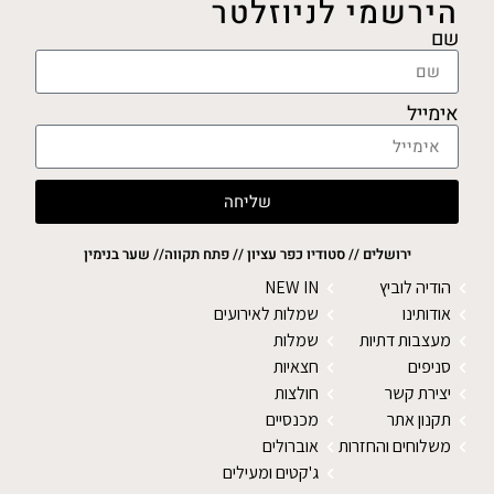
הירשמי לניוזלטר
שם
אימייל
שליחה
ירושלים // סטודיו כפר עציון // פתח תקווה// שער בנימין
הודיה לוביץ
NEW IN
אודותינו
שמלות לאירועים
מעצבות דתיות
שמלות
סניפים
חצאיות
יצירת קשר
חולצות
תקנון אתר
מכנסיים
משלוחים והחזרות
אוברולים
ג'קטים ומעילים