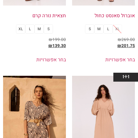
אוברול סאנסט כחול
חצאית נורה קרם
XL
L
M
S
S
M
L
XL
₪
199.00
₪
269.00
₪
139.30
₪
201.75
בחר אפשרויות
בחר אפשרויות
1+1