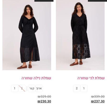
שמלת לני שחורה
שמלת נילה שחורה
1
2
ארוך
קצר
2
1
₪
329.00
₪
339.00
₪
230.30
₪
237.30