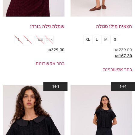
חצאית מילו סגולה
שמלת נילה בורדו
S
M
L
XL
ארוך
קצר
2
1
₪
329.00
₪
239.00
₪
167.30
בחר אפשרויות
בחר אפשרויות
1+1
1+1