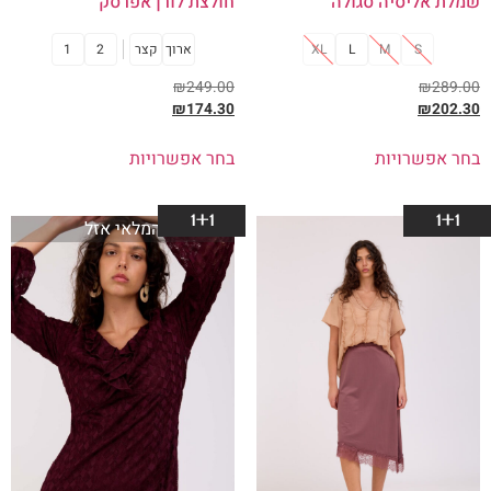
שמלת אליסיה סגולה
חולצת לורן אפרסק
S
M
L
XL
ארוך
קצר
2
1
₪
249.00
₪
289.00
₪
174.30
₪
202.30
בחר אפשרויות
בחר אפשרויות
1+1
1+1
המלאי אזל