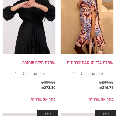
שמלת בגד ים נובה פרחונית
שמלת הילה שחורה
ארוך
קצר
2
1
ארוך
קצר
2
1
₪
389.00
₪
289.00
₪
272.30
₪
216.75
בחר אפשרויות
בחר אפשרויות
1+1
1+1