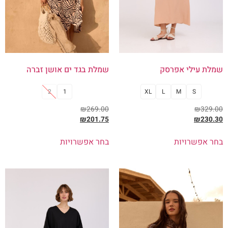
שמלת עילי אפרסק
שמלת בגד ים אושן זברה
2
1
XL
L
M
S
₪
269.00
₪
329.00
₪
201.75
₪
230.30
בחר אפשרויות
בחר אפשרויות