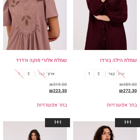
שמלת הילה בורדו
שמלת אלורי מוקה ורדרד
ארוך
קצר
2
1
ארוך
קצר
2
1
₪
319.00
₪
389.00
₪
223.30
₪
272.30
בחר אפשרויות
בחר אפשרויות
1+1
1+1