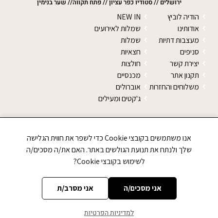
ירושלים // סטודיו כפר עציון // פתח תקווה// שער בנימין
הודיה לוביץ
NEW IN
אודותינו
שמלות לאירועים
מעצבות דתיות
שמלות
סניפים
חצאיות
יצירת קשר
חולצות
תקנון אתר
מכנסיים
משלוחים והחזרות
אוברולים
ג'קטים ומעילים
SALE
צעיפים
אנו משתמשים בקובצי Cookie כדי לשפר את חווית הגלישה
טייצים
שלך ולנתח את תנועת הגולשים באתר. האם את/ה מסכים/ה
נעליים
לשימוש בקובצי Cookie?
סוודרים
אני מסכים/ה
אני מסרב/ת
למדיניות הפרטיות