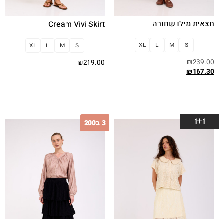
חצאית מילו שחורה
Cream Vivi Skirt
XL
L
M
S
XL
L
M
S
₪
239.00
₪
219.00
₪
167.30
בחר אפשרויות
בחר אפשרויות
1+1
3 ב200