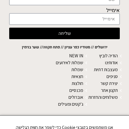
אימייל
שליחה
ירושלים // סטודיו כפר עציון // פתח תקווה// שער בנימין
הודיה לוביץ
NEW IN
אודותינו
שמלות לאירועים
מעצבות דתיות
שמלות
סניפים
חצאיות
יצירת קשר
חולצות
תקנון אתר
מכנסיים
משלוחים והחזרות
אוברולים
ג'קטים ומעילים
SALE
צעיפים
אנו משתמשים בקובצי Cookie כדי לשפר את חווית הגלישה