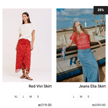
25%
Jeans Elia Skirt
Red Vivi Skirt
L
M
S
XL
L
M
S
₪
239.00
₪
219.00