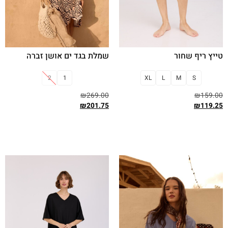
טייץ ריף שחור
שמלת בגד ים אושן זברה
2
1
XL
L
M
S
₪
269.00
₪
159.00
₪
201.75
₪
119.25
בחר אפשרויות
בחר אפשרויות