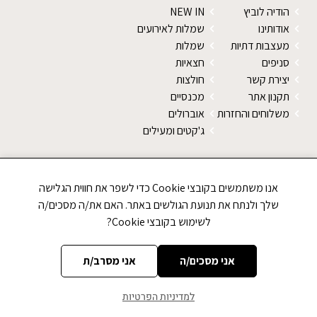
הודיה לוביץ
NEW IN
אודותינו
שמלות לאירועים
מעצבות דתיות
שמלות
סניפים
חצאיות
יצירת קשר
חולצות
תקנון אתר
מכנסיים
משלוחים והחזרות
אוברולים
ג'קטים ומעילים
SALE
צעיפים
אנו משתמשים בקובצי Cookie כדי לשפר את חווית הגלישה
טייצים
שלך ולנתח את תנועת הגולשים באתר. האם את/ה מסכים/ה
נעליים
לשימוש בקובצי Cookie?
סוודרים
אני מסכים/ה
אני מסרב/ת
למדיניות הפרטיות
CREATED BY JEWTECH