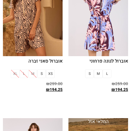
אוברול לגונה פרחוני
אוברול סאני זברה
XL
L
M
S
XS
S
M
L
₪
259.00
₪
259.00
₪
194.25
₪
194.25
בחר אפשרויות
בחר אפשרויות
המלאי אזל