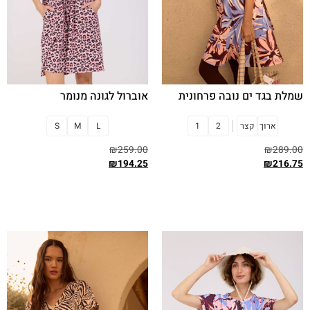
שמלת בגד ים נובה פרחונית
אוברול לגונה מנומר
ארוך
קצר
2
1
L
M
S
₪
259.00
₪
289.00
₪
194.25
₪
216.75
בחר אפשרויות
בחר אפשרויות